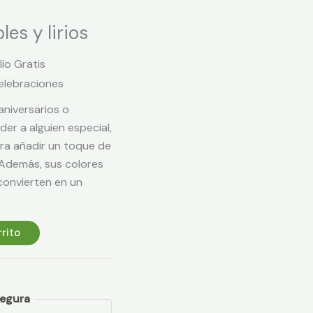
les y lirios
lio Gratis
elebraciones
niversarios o
er a alguien especial,
ara añadir un toque de
 Además, sus colores
convierten en un
rrito
egura