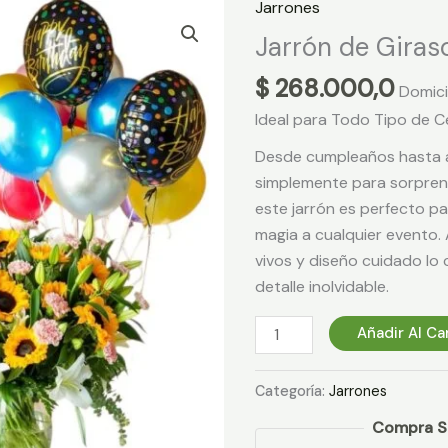
Jarrones
Jarrón
de
Jarrón de Giraso
Girasoles
$
268.000,0
y
Domici
lirios
Ideal para Todo Tipo de C
cantidad
Desde cumpleaños hasta a
simplemente para sorprend
este jarrón es perfecto p
magia a cualquier evento.
vivos y diseño cuidado lo 
detalle inolvidable.
Añadir Al Ca
Categoría:
Jarrones
Compra S