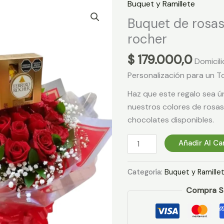
Buquet y Ramillete
Buquet
de
Buquet de rosas
rosas
rocher
y
$
179.000,0
ferrero
Domicili
rocher
Personalización para un T
cantidad
Haz que este regalo sea ún
nuestros colores de rosas
chocolates disponibles.
Añadir Al Ca
Categoría:
Buquet y Ramille
Compra S