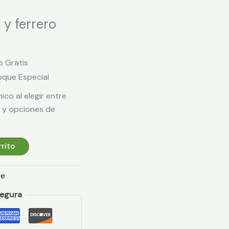
 y ferrero
o Gratis
oque Especial
ico al elegir entre
 y opciones de
rrito
te
egura