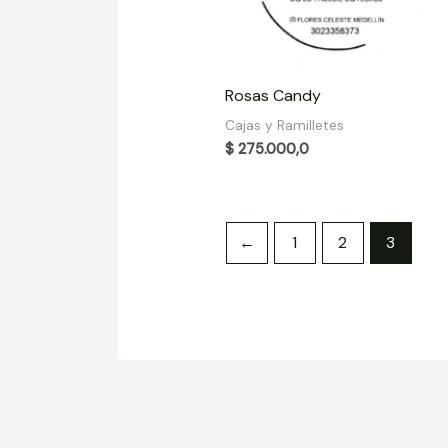
Rosas Candy
Cajas y Ramilletes
$
275.000,0
←
1
2
3